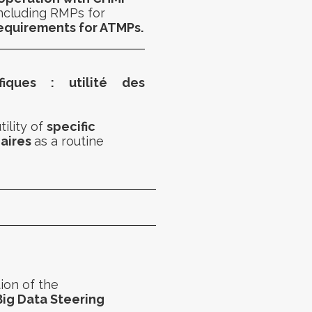
ncluding RMPs for
equirements for ATMPs.
fiques : utilité des
ility of
s
pecific
naires
as a r
outine
s
ion of the
Big Data
Steering