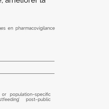
, améliorer la
ques en pharmacovigilance
or population
–
specific
stfeeding’ post
–
public