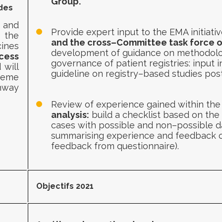
Group
.
 des
a and
Provide expert input
to the EMA initiati
 the
and the
c
ross
–
C
ommittee task force
o
cines
development of guidance
on methodolo
ccess
governance of patient
registries
: input 
 will
g
uideline on registry
–
based studies post
heme
hway
Review of experience gained within the
analysis
:
build a checklist based on the
cases with possible and non
–
possible d
summarising
experience and feedback o
feedback from questionnaire)
.
Objectifs 2021