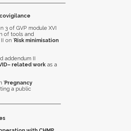
acovigilance
o
n 3 of GVP module XVI
n of tools and
II on ‘
Risk minimisation
nd addend
um II
VID
–
related work
as a
 ‘
P
regnancy
iating a
public
ues
operation with CHMP