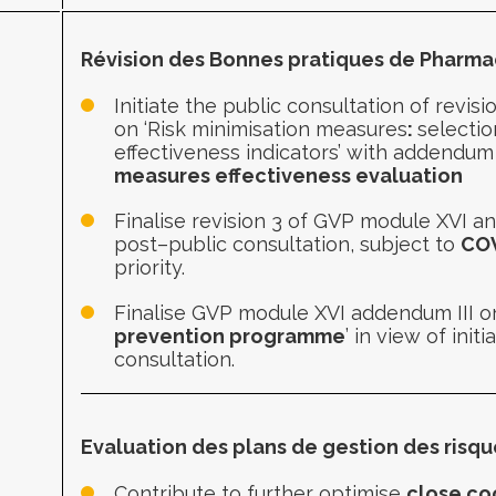
Révision des Bonnes pratiques de Pharm
Initiate the
public consultation of revisi
on ‘Risk minimisation measures
:
selectio
effectiveness indicators’
with
addend
um 
measures
effectiveness evaluation
Finalis
e revision 3 of GVP module
XVI a
post
–
public
consultation
, subject to
C
O
priority.
Finalise GVP module XVI addendum III on
prevention programme
’ in view of init
consultation.
Evaluation des plans de gestion des risq
Contribute to
further optimis
e
close co