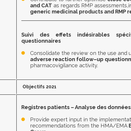
and CAT
as regards RMP assessments,
i
generic medicinal products and RMP r
Suivi des effets indésirables spéci
questionnaires
Consolidate the review on the use and ut
adverse reaction
follow
–
up question
pharmacovigilance activit
y.
Objectifs 2021
Registres patients – Analyse des donnée
Provide expert i
nput in the implementat
recommendations from the HMA/EMA