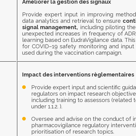
Améliorer la gestion des signaux
Provide
expert input in improving method
data analytics and retrieval to
ensure
cont
signal management,
including piloting th
unexpected increases in
frequency of ADR
learning based on
EudraVigilance data
.
This
for COVID
–
19 safety monitoring
and
input
used during the vaccination campaign
.
Impact des interventions règlementaires
Provide expert input
and scientific guid
regulators on impact research
objectiv
including training to assessors (related
under
1.1.2.
).
Oversee and advise on the conduct of i
pharmacovigilance regulatory
intervent
prioritisation of research topics.