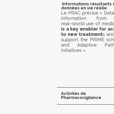
Informations résultants
données en vie réelle
Le PRAC précise « Dat
information from
real
–
world use of medi
is a key enabler for a
to new treatment
s and
support the PRIME sc
and Adaptive Pat
initiatives »
Activités de
Pharmacovigilance