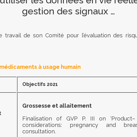
tiliser les données en vie réelle
gestion des signaux …
e travail de son Comité pour l’évaluation des ris
s médicaments à usage humain
Objectifs 2021
Grossesse et allaitement
t
Finalisation of GVP
P. III on ‘Product
–
considerations: pregnancy and
brea
consultation
.