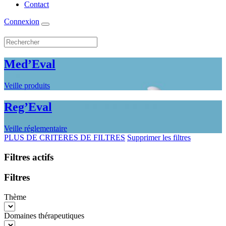
Contact
Connexion
Med’Eval
Veille produits
Reg’Eval
Veille réglementaire
PLUS DE CRITERES DE FILTRES
Supprimer les filtres
Filtres actifs
Filtres
Thème
Domaines thérapeutiques