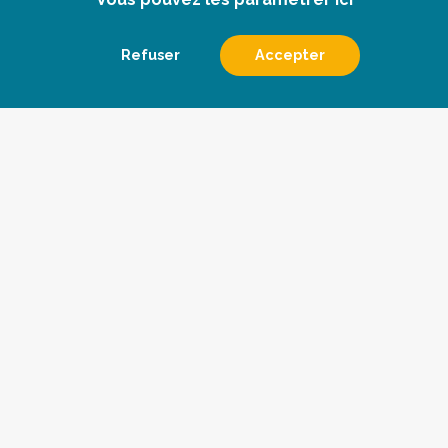
Refuser
Accepter
Le conseil
Les veilles
Qui sommes nous
Devenir abonné
Les actualités
Contact
Pharmès