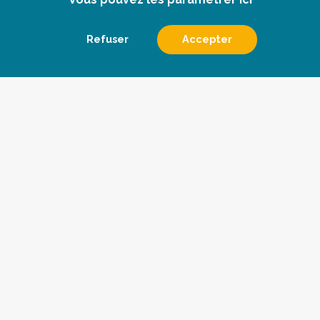
Refuser
Accepter
Le conseil
Les veilles
Qui sommes nous
Devenir abonné
Les actualités
Contact
Pharmès