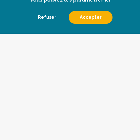
Refuser
Accepter
Le conseil
Les veilles
Qui sommes nous
Devenir abonné
Les actualités
Contact
Pharmès