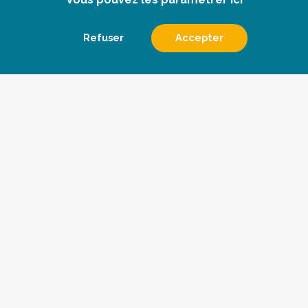
Refuser
Accepter
Le conseil
Les veilles
Qui sommes nous
Devenir abonné
Les actualités
Contact
Pharmès