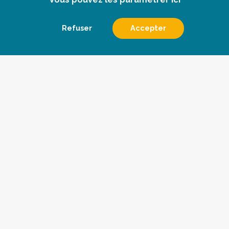
Refuser
Accepter
Le conseil
Les veilles
Qui sommes nous
Devenir abonné
Les actualités
Contact
Pharmès